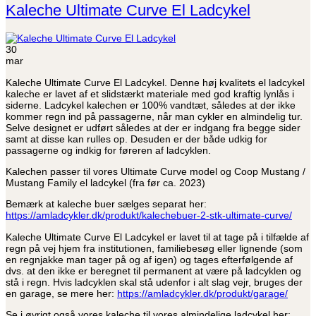
Kaleche Ultimate Curve El Ladcykel
30
mar
Kaleche Ultimate Curve El Ladcykel. Denne høj kvalitets el ladcykel
kaleche er lavet af et slidstærkt materiale med god kraftig lynlås i
siderne. Ladcykel kalechen er 100% vandtæt, således at der ikke
kommer regn ind på passagerne, når man cykler en almindelig tur.
Selve designet er udført således at der er indgang fra begge sider
samt at disse kan rulles op. Desuden er der både udkig for
passagerne og indkig for føreren af ladcyklen.
Kalechen passer til vores Ultimate Curve model og Coop Mustang /
Mustang Family el ladcykel (fra før ca. 2023)
Bemærk at kaleche buer sælges separat her:
https://amladcykler.dk/produkt/kalechebuer-2-stk-ultimate-curve/
Kaleche Ultimate Curve El Ladcykel er lavet til at tage på i tilfælde af
regn på vej hjem fra institutionen, familiebesøg eller lignende (som
en regnjakke man tager på og af igen) og tages efterfølgende af
dvs. at den ikke er beregnet til permanent at være på ladcyklen og
stå i regn. Hvis ladcyklen skal stå udenfor i alt slag vejr, bruges der
en garage, se mere her:
https://amladcykler.dk/produkt/garage/
Se i øvrigt også vores kaleche til vores almindelige ladcykel her: