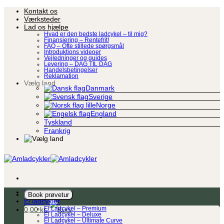
Fortsæt
Kontakt os
til
Værksteder
indhold
Lad os hjælpe
Hvad er den bedste ladcykel – til mig?
Finansiering – Rentefrit!
FAQ – Ofte stillede spørgsmål
Introduktions videoer
Vejledninger og guides
Levering – DAG TIL DAG
Handelsbetingelser
Reklamation
Vælg land
Danmark
Sverige
Norge
England
Tyskland
Frankrig
Ladcykel
Book prøvetur
El ladcykler
0,00
kr.
El Ladcykel – Premium
El Ladcykel – Deluxe
El Ladcykel – Ultimate Curve