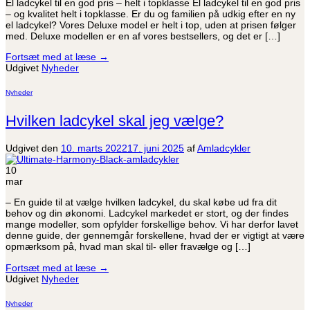
El ladcykel til en god pris – helt i topklasse El ladcykel til en god pris
– og kvalitet helt i topklasse. Er du og familien på udkig efter en ny
el ladcykel? Vores Deluxe model er helt i top, uden at prisen følger
med. Deluxe modellen er en af vores bestsellers, og det er […]
Fortsæt med at læse
→
Udgivet
Nyheder
Nyheder
Hvilken ladcykel skal jeg vælge?
Udgivet den
10. marts 2022
17. juni 2025
af
Amladcykler
10
mar
– En guide til at vælge hvilken ladcykel, du skal købe ud fra dit
behov og din økonomi. Ladcykel markedet er stort, og der findes
mange modeller, som opfylder forskellige behov. Vi har derfor lavet
denne guide, der gennemgår forskellene, hvad der er vigtigt at være
opmærksom på, hvad man skal til- eller fravælge og […]
Fortsæt med at læse
→
Udgivet
Nyheder
Nyheder