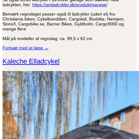
ladcyklen, her:
https://amladcykler.dk/produkt/garage/
Bemærk regnslaget passer også til ladcykler (uden el) fra:
Christiania bikes, Cykelbanditten, Cargokid, Boxbike, Nemjem,
StoreX, Cargobike.se, Barner Bikes, Gyldholm, Cargo9000 og
mange flere
Mål på modeller af regnslag: ca. 99,5 x 62 cm
Fortsæt med at læse
→
Kaleche Elladcykel