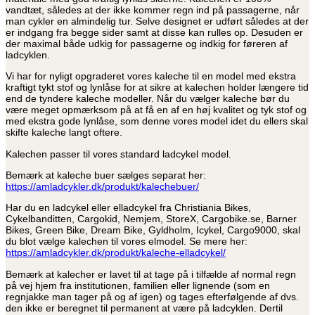
vandtæt, således at der ikke kommer regn ind på passagerne, når
man cykler en almindelig tur. Selve designet er udført således at der
er indgang fra begge sider samt at disse kan rulles op. Desuden er
der maximal både udkig for passagerne og indkig for føreren af
ladcyklen.
Vi har for nyligt opgraderet vores kaleche til en model med ekstra
kraftigt tykt stof og lynlåse for at sikre at kalechen holder længere tid
end de tyndere kaleche modeller. Når du vælger kaleche bør du
være meget opmærksom på at få en af en høj kvalitet og tyk stof og
med ekstra gode lynlåse, som denne vores model idet du ellers skal
skifte kaleche langt oftere.
Kalechen passer til vores standard ladcykel model.
Bemærk at kaleche buer sælges separat her:
https://amladcykler.dk/produkt/kalechebuer/
Har du en ladcykel eller elladcykel fra Christiania Bikes,
Cykelbanditten, Cargokid, Nemjem, StoreX, Cargobike.se, Barner
Bikes, Green Bike, Dream Bike, Gyldholm, Icykel, Cargo9000, skal
du blot vælge kalechen til vores elmodel. Se mere her:
https://amladcykler.dk/produkt/kaleche-elladcykel/
Bemærk at kalecher er lavet til at tage på i tilfælde af normal regn
på vej hjem fra institutionen, familien eller lignende (som en
regnjakke man tager på og af igen) og tages efterfølgende af dvs.
den ikke er beregnet til permanent at være på ladcyklen. Dertil