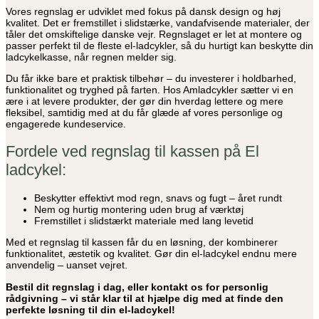
Vores regnslag er udviklet med fokus på dansk design og høj
kvalitet. Det er fremstillet i slidstærke, vandafvisende materialer, der
tåler det omskiftelige danske vejr. Regnslaget er let at montere og
passer perfekt til de fleste el-ladcykler, så du hurtigt kan beskytte din
ladcykelkasse, når regnen melder sig.
Du får ikke bare et praktisk tilbehør – du investerer i holdbarhed,
funktionalitet og tryghed på farten. Hos Amladcykler sætter vi en
ære i at levere produkter, der gør din hverdag lettere og mere
fleksibel, samtidig med at du får glæde af vores personlige og
engagerede kundeservice.
Fordele ved regnslag til kassen på El
ladcykel:
Beskytter effektivt mod regn, snavs og fugt – året rundt
Nem og hurtig montering uden brug af værktøj
Fremstillet i slidstærkt materiale med lang levetid
Med et regnslag til kassen får du en løsning, der kombinerer
funktionalitet, æstetik og kvalitet. Gør din el-ladcykel endnu mere
anvendelig – uanset vejret.
Bestil dit regnslag i dag, eller kontakt os for personlig
rådgivning – vi står klar til at hjælpe dig med at finde den
perfekte løsning til din el-ladcykel!