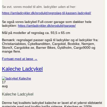
Se evt. vores model til alm. ladcykler uden el her:
https://amladcykler.dk/produkt/regnslag-til-kassen-ladcykel/
Se også vores ladcykel Full-cover garage som dækker hele
ladcyklen:
https://amladcykler.dk/produkt/garage/
Mål på modeller af regnslag ca. 93,5 x 65 cm
Bemærk: regnslaget passer også til ladcykler og el ladcykler fra:
Christianiabikes, Cykelbanditten, Cargokid, Boxbike, Nemjem,
StoreX, Cargobike.se, Barner Bikes, Gyldholm, Cargo9000 og
mange flere.
Fortsæt med at læse
→
Kaleche Ladcykel
17
aug
Kaleche Ladcykel
Denne høj kvalitets ladcykel kaleche er lavet af et yderst slidstærkt
materiale med god kraftig lynlås siderne. Kalechen er 100%