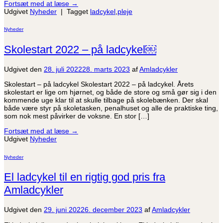
Fortsæt med at læse
→
Udgivet
Nyheder
|
Tagget
ladcykel
,
pleje
Nyheder
Skolestart 2022 – på ladcykel￼
Udgivet den
28. juli 2022
28. marts 2023
af
Amladcykler
Skolestart – på ladcykel Skolestart 2022 – på ladcykel. Årets
skolestart er lige om hjørnet, og både de store og små gør sig i den
kommende uge klar til at skulle tilbage på skolebænken. Der skal
både være styr på skoletasken, penalhuset og alle de praktiske ting,
som nok mest påvirker de voksne. En stor […]
Fortsæt med at læse
→
Udgivet
Nyheder
Nyheder
El ladcykel til en rigtig god pris fra
Amladcykler
Udgivet den
29. juni 2022
6. december 2023
af
Amladcykler