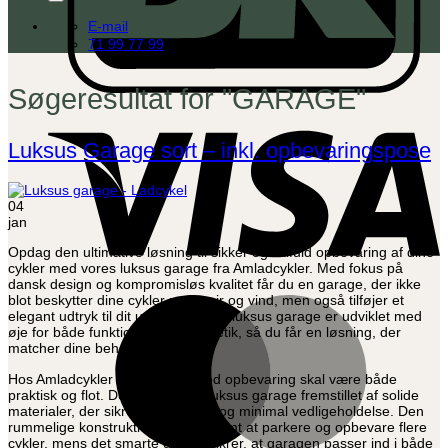
E-mail
71 99 77 99
Søgeresultat for "
GARAGE
"
V
Luksus Garage sort – inkl. opbevaringspose
04
jan
Opdag den ultimative løsning til sikker og stilfuld opbevaring af dine
cykler med vores luksus garage fra Amladcykler. Med fokus på
dansk design og kompromisløs kvalitet får du en garage, der ikke
blot beskytter dine cykler mod vejr og vind, men også tilføjer et
M
elegant udtryk til dit uderum. Vores luksus garage er udviklet med
øje for både funktionalitet og æstetik, så du får en løsning, der
matcher dine behov og din bolig.
Hos Amladcykler tror vi på, at god opbevaring skal være både
praktisk og flot. Derfor er vores luksus garage fremstillet af solide
materialer, der sikrer lang levetid og minimal vedligeholdelse. Den
rummelige konstruktion gør det nemt at parkere og opbevare flere
cykler, mens det smarte design sikrer, at garagen passer ind i både