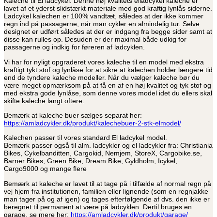
Kaleche til El ladcykel. Denne høj kvalitets elladcykel kaleche er
lavet af et yderst slidstærkt materiale med god kraftig lynlås siderne.
Ladcykel kalechen er 100% vandtæt, således at der ikke kommer
regn ind på passagerne, når man cykler en almindelig tur. Selve
designet er udført således at der er indgang fra begge sider samt at
disse kan rulles op. Desuden er der maximal både udkig for
passagerne og indkig for føreren af ladcyklen.
Vi har for nyligt opgraderet vores kaleche til en model med ekstra
kraftigt tykt stof og lynlåse for at sikre at kalechen holder længere tid
end de tyndere kaleche modeller. Når du vælger kaleche bør du
være meget opmærksom på at få en af en høj kvalitet og tyk stof og
med ekstra gode lynlåse, som denne vores model idet du ellers skal
skifte kaleche langt oftere.
Bemærk at kaleche buer sælges separat her:
https://amladcykler.dk/produkt/kalechebuer-2-stk-elmodel/
Kalechen passer til vores standard El ladcykel model.
Bemærk passer også til alm. ladcykler og el ladcykler fra: Christiania
Bikes, Cykelbanditten, Cargokid, Nemjem, StoreX, Cargobike.se,
Barner Bikes, Green Bike, Dream Bike, Gyldholm, Icykel,
Cargo9000 og mange flere
Bemærk at kaleche er lavet til at tage på i tilfælde af normal regn på
vej hjem fra institutionen, familien eller lignende (som en regnjakke
man tager på og af igen) og tages efterfølgende af dvs. den ikke er
beregnet til permanent at være på ladcyklen. Dertil bruges en
garage, se mere her:
https://amladcykler.dk/produkt/garage/