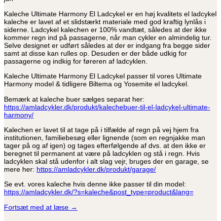
Kaleche Ultimate Harmony El Ladcykel er en høj kvalitets el ladcykel
kaleche er lavet af et slidstærkt materiale med god kraftig lynlås i
siderne. Ladcykel kalechen er 100% vandtæt, således at der ikke
kommer regn ind på passagerne, når man cykler en almindelig tur.
Selve designet er udført således at der er indgang fra begge sider
samt at disse kan rulles op. Desuden er der både udkig for
passagerne og indkig for føreren af ladcyklen.
Kaleche Ultimate Harmony El Ladcykel passer til vores Ultimate
Harmony model & tidligere Biltema og Yosemite el ladcykel.
Bemærk at kaleche buer sælges separat her:
https://amladcykler.dk/produkt/kalechebuer-til-el-ladcykel-ultimate-
harmony/
Kalechen er lavet til at tage på i tilfælde af regn på vej hjem fra
institutionen, familiebesøg eller lignende (som en regnjakke man
tager på og af igen) og tages efterfølgende af dvs. at den ikke er
beregnet til permanent at være på ladcyklen og stå i regn. Hvis
ladcyklen skal stå udenfor i alt slag vejr, bruges der en garage, se
mere her:
https://amladcykler.dk/produkt/garage/
Se evt. vores kaleche hvis denne ikke passer til din model:
https://amladcykler.dk/?s=kaleche&post_type=product&lang=
Fortsæt med at læse
→