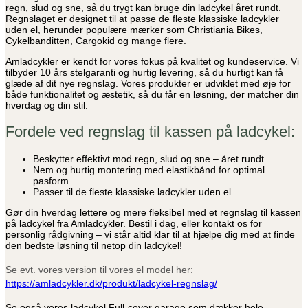
regn, slud og sne, så du trygt kan bruge din ladcykel året rundt.
Regnslaget er designet til at passe de fleste klassiske ladcykler
uden el, herunder populære mærker som Christiania Bikes,
Cykelbanditten, Cargokid og mange flere.
Amladcykler er kendt for vores fokus på kvalitet og kundeservice. Vi
tilbyder 10 års stelgaranti og hurtig levering, så du hurtigt kan få
glæde af dit nye regnslag. Vores produkter er udviklet med øje for
både funktionalitet og æstetik, så du får en løsning, der matcher din
hverdag og din stil.
Fordele ved regnslag til kassen på ladcykel:
Beskytter effektivt mod regn, slud og sne – året rundt
Nem og hurtig montering med elastikbånd for optimal
pasform
Passer til de fleste klassiske ladcykler uden el
Gør din hverdag lettere og mere fleksibel med et regnslag til kassen
på ladcykel fra Amladcykler. Bestil i dag, eller kontakt os for
personlig rådgivning – vi står altid klar til at hjælpe dig med at finde
den bedste løsning til netop din ladcykel!
Se evt. vores version til vores el model her:
https://amladcykler.dk/produkt/ladcykel-regnslag/
Se også vores ladcykel Full-cover garage som dækker hele