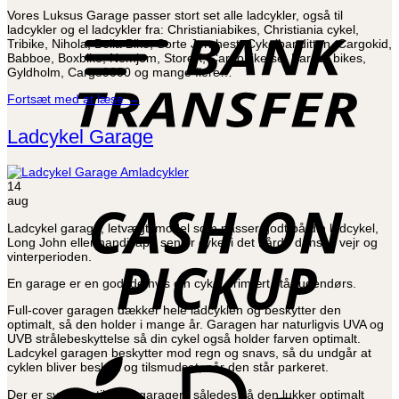
B
Vores Luksus Garage passer stort set alle ladcykler, også til
T
ladcykler og el ladcykler fra: Christianiabikes, Christiania cykel,
Tribike, Nihola, Bella Bike, Sorte Jernhest, Cykelbanditten, Cargokid,
Babboe, Boxbike, Nemjem, StoreX, Cargobike.se, Barner bikes,
Gyldholm, Cargo9000 og mange flere…
Fortsæt med at læse
→
Ladcykel Garage
C
14
o
aug
P
Ladcykel garage, letvægtsmodel som passer godt på din ladcykel,
Long John eller handicap / senior cykel i det hårde danske vejr og
vinterperioden.
En garage er en god ide hvis din cykel primært står udendørs.
Full-cover garagen dækker hele ladcyklen og beskytter den
optimalt, så den holder i mange år. Garagen har naturligvis UVA og
UVB strålebeskyttelse så din cykel også holder farven optimalt.
Ladcykel garagen beskytter mod regn og snavs, så du undgår at
A
cyklen bliver beskidt og tilsmudset, når den står parkeret.
P
Der er syet elastik ind i garagen, således så den lukker optimalt