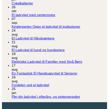
Den
Ingen
Cykelbatterier
Bedste
kommentarer
26
til
El
okt
Cykelbatterier
Ladcykel
Ingen
El ladcykel med centermotor
kommentarer
07
til
sep
El
Ingen
Kindergarten Open el ladcykel til institutioner
ladcykel
kommentarer
24
med
til
aug
centermotor
Kindergarten
Ingen
El Ladcykel til Håndværkere
Open
kommentarer
21
til
el
aug
El
ladcykel
Ingen
El Ladcykel til hund og hundeejere
Ladcykel
til
kommentarer
18
til
til
institutioner
aug
Håndværkere
El
Ingen
Elektriske Ladcykel til Familier med Små Børn
Ladcykel
kommentarer
17
til
til
aug
hund
Elektriske
Ingen
En Fantastisk El Handicapcykel til Seniorer
og
Ladcykel
kommentarer
16
hundeejere
til
til
aug
En
Familier
Ingen
Fordelen ved el ladcykel
Fantastisk
med
kommentarer
25
til
El
Små
jan
Fordelen
Handicapcykel
Børn
Ingen
Plej din ladcykel i efterårs- og vinterperioden
ved
til
kommentarer
el
Seniorer
til
ladcykel
Plej