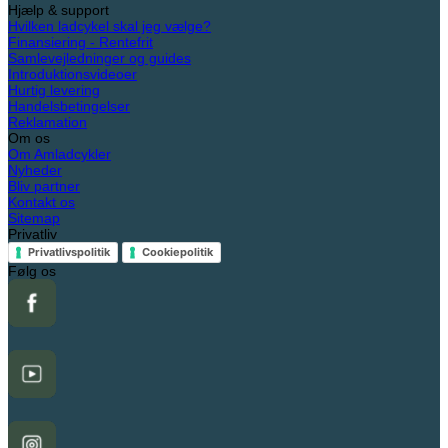
Hjælp & support
din
Hvilken ladcykel skal jeg vælge?
ladcykel
Finansiering - Rentefrit
i
Samlevejledninger og guides
efterårs-
Introduktionsvideoer
og
Hurtig levering
vinterperioden
Handelsbetingelser
Reklamation
Om os
Om Amladcykler
Nyheder
Bliv partner
Kontakt os
Sitemap
Privatliv
Privatlivspolitik
Cookiepolitik
Følg os