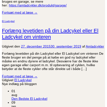
bruges en garage, se mere
her:
https://amladcykler.dk/produkt/garage/
Fortsæt med at læse
→
El Ladcykel
Forlæng levetiden på din Ladcykel eller El
Ladcykel om vinteren
Udgivet den
27. december 2015
30. september 2019
af
Amladcykler
Forlæng levetiden på din Ladcykel eller El Ladcykel om vinteren De
fleste bruger en del penge på at købe en god ny ladcykel eller
måske en endnu dyrere el ladcykel. Desværre har de fleste ikke
egen garage eller carport m.m. til opbevaring af cyklen, hvilke
betyder at de fleste cykler ofte står direkte ud i både […]
Fortsæt med at læse
→
Udgivet
El Ladcykel
Nye indlæg på bloggen
01
aug
Ingen
Den Bedste El Ladcykel
kommentarer
09
til
jan